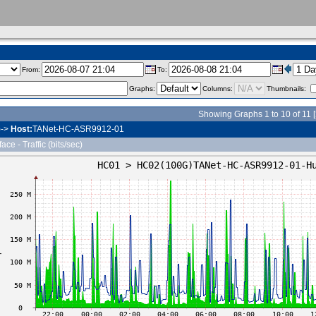
From:
To:
Graphs:
Columns:
Thumbnails:
Showing Graphs 1 to 10 of 11 [
->
Host:
TANet-HC-ASR9912-01
ace - Traffic (bits/sec)