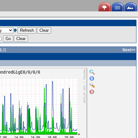
1
,
2
]
Next
>>