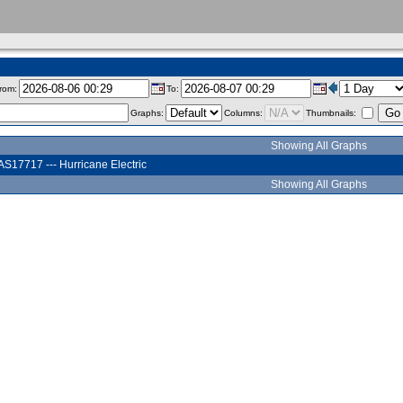
rom:
To:
Graphs:
Columns:
Thumbnails:
Showing All Graphs
AS17717 --- Hurricane Electric
Showing All Graphs