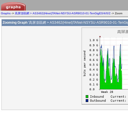
Graphs
->
高屏澎區網 > AS3462(Hinet)TANet-NSYSU-ASR9010-01-TenGigE0/4/0/2
-> Zoom
Zooming Graph
'高屏澎區網 > AS3462(Hinet)TANet-NSYSU-ASR9010-01-TenGigE