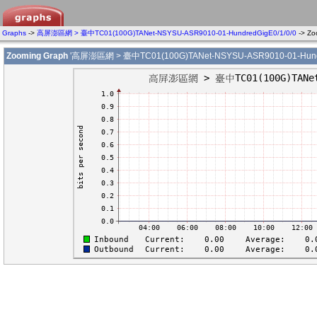
Graphs
->
高屏澎區網 > 臺中TC01(100G)TANet-NSYSU-ASR9010-01-HundredGigE0/1/0/0
-> Z
Zooming Graph
'高屏澎區網 > 臺中TC01(100G)TANet-NSYSU-ASR9010-01-Hundre