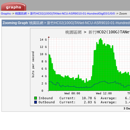
Graphs
->
桃園區網 > 新竹HC02(100G)TANet-NCU-ASR9010-01-HundredGigE0/1/0/0
-> Zoom
Zooming Graph
'桃園區網 > 新竹HC02(100G)TANet-NCU-ASR9010-01-HundredGi
3 Da